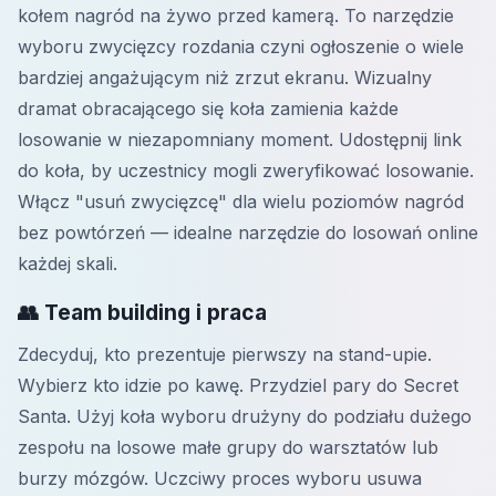
kołem nagród na żywo przed kamerą. To narzędzie
wyboru zwycięzcy rozdania czyni ogłoszenie o wiele
bardziej angażującym niż zrzut ekranu. Wizualny
dramat obracającego się koła zamienia każde
losowanie w niezapomniany moment. Udostępnij link
do koła, by uczestnicy mogli zweryfikować losowanie.
Włącz "usuń zwycięzcę" dla wielu poziomów nagród
bez powtórzeń — idealne narzędzie do losowań online
każdej skali.
👥 Team building i praca
Zdecyduj, kto prezentuje pierwszy na stand-upie.
Wybierz kto idzie po kawę. Przydziel pary do Secret
Santa. Użyj koła wyboru drużyny do podziału dużego
zespołu na losowe małe grupy do warsztatów lub
burzy mózgów. Uczciwy proces wyboru usuwa