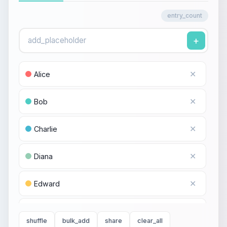
entry_count
+
✕
Alice
✕
Bob
✕
Charlie
✕
Diana
✕
Edward
✕
Fiona
shuffle
bulk_add
share
clear_all