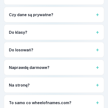
Tak. W pełni responsywny — iPhone, Android, iPad, tablet,
Chromebook, laptop, monitor. Koło dopasuje się
Czy dane są prywatne?
automatycznie.
100% w przeglądarce. Żadne dane nie idą na serwer.
Do klasy?
Absolutnie — jeden z najpopularniejszych zastosowań.
Nauczyciele na świecie jako klasowy wybór imion i losowy
Do losowań?
wybór ucznia.
Tak. Najprostsze narzędzie wyboru zwycięzcy rozdania —
bez rejestracji, tylko uczciwe losowanie.
Naprawdę darmowe?
Bez haczyka. Wszystko darmowe. Darmowe koło
obrotowe online na zawsze.
Na stronę?
Link do wstępnie załadowanego koła przez funkcję
Udostępnij.
To samo co wheelofnames.com?