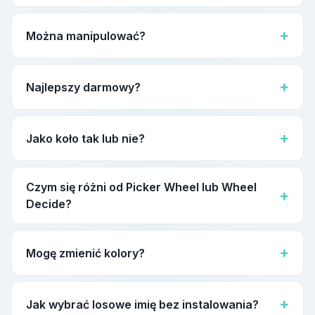
Nie. Niezależny Generator z 25 językami, konfetti, trybem
ciemnym i pełną prywatnością. Darmowa alternatywa.
Można manipulować?
Nie. Math.random nie da się zhakować. Każdy obrót jest
losowy.
Najlepszy darmowy?
Naprawdę darmowy, bez rejestracji, prywatny,
wielojęzyczny, na wszystkie urządzenia. Ten Generator
Jako koło tak lub nie?
spełnia wszystko.
Tak. Wpisz "Tak" i "Nie" i zakręć. Dodaj "Może" dla trzech
opcji. Generator losowego wyboru na każdą decyzję.
Czym się różni od Picker Wheel lub Wheel
Decide?
25 pełnych tłumaczeń, zero rejestracji, zero reklam, dane w
przeglądarce. Konfetti i tryb ciemny dla profesjonalnych
Mogę zmienić kolory?
prezentacji.
Koło automatycznie przypisuje żywą paletę. Przełączaj
tryb jasny/ciemny i tasuj wpisy.
Jak wybrać losowe imię bez instalowania?