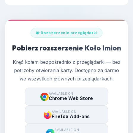
Otwórz Generator w przeglądarce. Wklej imiona. Naciśnij
Zakręć. Koło wyboru imion losowo wybierze zwycięzcę.
🧩 Rozszerzenie przeglądarki
Pobierz rozszerzenie Koło Imion
Kręć kołem bezpośrednio z przeglądarki — bez
potrzeby otwierania karty. Dostępne za darmo
we wszystkich głównych przeglądarkach.
AVAILABLE ON
Chrome Web Store
AVAILABLE ON
Firefox Add-ons
AVAILABLE ON