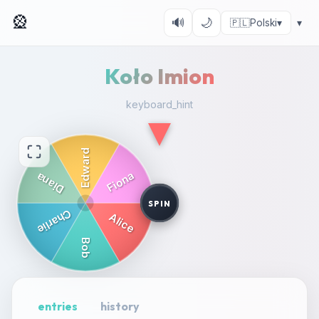
🎡
🔊
🌙
🇵🇱
Polski
▾
▾
Koło Imion
keyboard_hint
SPIN
entries
history