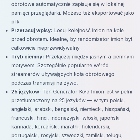
obrotowe automatycznie zapisuje się w lokalnej
pamięci przeglądarki. Możesz też eksportować jako
plik.
Przetasuj wpisy:
Losuj kolejność imion na kole
przed obrotem. Idealne, by randomizator imion był
całkowicie nieprzewidywalny.
Tryb ciemny:
Przełączaj między jasnym a ciemnym
motywem. Szczególnie popularne wśród
streamerów używających koła obrotowego
podczas transmisji na żywo.
25 języków:
Ten Generator Koła Imion jest w pełni
przetłumaczony na 25 języków — w tym polski,
angielski, arabski, bengalski, niemiecki, hiszpański,
francuski, hindi, indonezyjski, włoski, japoński,
kannada, koreański, marathi, holenderski,
portugalski, rosyjski, szwedzki, tamilski, telugu,