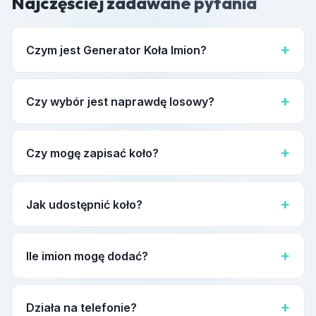
Najczęściej zadawane pytania
Czym jest Generator Koła Imion?
Online koło wyboru imion — wpisujesz imiona, kręcisz
wirtualnym kołem. Działa jak koło fortuny lub koło nagród,
Czy wybór jest naprawdę losowy?
bezpośrednio w przeglądarce bez instalacji.
Tak. Math.random JavaScript. Każdy wpis — równe szanse.
Uczciwy generator losowych imion.
Czy mogę zapisać koło?
Automatycznie w lokalnej pamięci przeglądarki. Eksportuj
dla trwałego backupu.
Jak udostępnić koło?
Przycisk Udostępnij kopiuje unikalny URL. Odbiorca widzi
Twoje koło obrotowe ze wszystkimi imionami.
Ile imion mogę dodać?
Bez twardego limitu. Setki wpisów bez problemu.
Działa na telefonie?