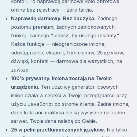
konto". To naprawdę darmowe koło obrotowe
online bez rejestracji — zero tarcia.
Naprawdę darmowy. Bez haczyka.
Żadnego
poziomu premium, żadnych zablokowanych
funkcji, żadnego "ulepsz, by usunąć reklamy."
Każda funkcja — nieograniczone imiona,
udostępnianie, eksport, tryb ciemny, 25 języków,
dźwięki, konfetti — darmowa dla wszystkich, na
zawsze.
100% prywatny. Imiona zostają na Twoim
urządzeniu.
Ten uczciwy generator losowych
imion działa w całości w Twojej przeglądarce przy
użyciu JavaScript po stronie klienta. Żadne imiona,
dane koła ani analityka nie są wysyłane na żaden
serwer. Twoje dane należą do Ciebie.
25 w pełni przetłumaczonych języków.
Nie tylko