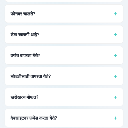
कडक मर्यादा नाही. चक्र शेकडो एंट्रीज आरामात हाताळू शकते.
फोनवर चालते?
हो. हे नाव चक्र जनरेटर पूर्णपणे रिस्पॉन्सिव्ह आहे. iPhone, Android, iPad,
टॅबलेट, Chromebook, लॅपटॉप आणि डेस्कटॉप मॉनिटरवर काम करते.
डेटा खाजगी आहे?
पूर्णपणे. हे साधन क्लायंट-साइड JavaScript वापरून 100% तुमच्या
ब्राउझरमध्ये चालते. कोणतीही नावे, व्हील कॉन्फिगरेशन किंवा वापर डेटा कोणत्याही
वर्गात वापरता येते?
सर्व्हरला पाठवला जात नाही.
नक्कीच — सर्वात लोकप्रिय वापरांपैकी एक. विद्यार्थ्यांची नावे जोडा, "फिरवल्यानंतर
विजेता काढा" चालू करा आणि क्लासरूम स्क्रीनवर प्रोजेक्ट करा. जगभरात
सोडतीसाठी वापरता येते?
शिक्षक या क्लासरूम नेम पिकरवर अवलंबून आहेत.
हो. बल्क अ‍ॅड वापरून सर्व सहभागींची नावे पेस्ट करा, "विजेता काढा" सक्रिय करा
आणि हवे तितके विजेते निवडा — एक-एक करून.
खरोखरच मोफत?
कोणताही सापळा नाही. प्रत्येक वैशिष्ट्य — अमर्यादित नावे, शेअर लिंक्स, एक्सपोर्ट
आणि इम्पोर्ट, डार्क मोड, 25 भाषा, कॉन्फेटी — सर्व पूर्णपणे मोफत.
वेबसाइटवर एम्बेड करता येते?