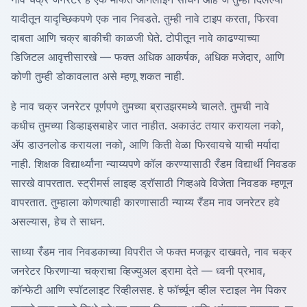
यादीतून यादृच्छिकपणे एक नाव निवडते. तुम्ही नावे टाइप करता, फिरवा
दाबता आणि चक्र बाकीची काळजी घेते. टोपीतून नावे काढण्याच्या
डिजिटल आवृत्तीसारखे — फक्त अधिक आकर्षक, अधिक मजेदार, आणि
कोणी तुम्ही डोकावलात असे म्हणू शकत नाही.
हे नाव चक्र जनरेटर पूर्णपणे तुमच्या ब्राउझरमध्ये चालते. तुमची नावे
कधीच तुमच्या डिव्हाइसबाहेर जात नाहीत. अकाउंट तयार करायला नको,
अ‍ॅप डाउनलोड करायला नको, आणि किती वेळा फिरवायचे याची मर्यादा
नाही. शिक्षक विद्यार्थ्यांना न्याय्यपणे कॉल करण्यासाठी रँडम विद्यार्थी निवडक
सारखे वापरतात. स्ट्रीमर्स लाइव्ह ड्रॉसाठी गिव्हअवे विजेता निवडक म्हणून
वापरतात. तुम्हाला कोणत्याही कारणासाठी न्याय्य रँडम नाव जनरेटर हवे
असल्यास, हेच ते साधन.
साध्या रँडम नाव निवडकाच्या विपरीत जे फक्त मजकूर दाखवते, नाव चक्र
जनरेटर फिरणाऱ्या चक्राचा व्हिज्युअल ड्रामा देते — ध्वनी प्रभाव,
कॉन्फेटी आणि स्पॉटलाइट रिव्हीलसह. हे फॉर्च्यून व्हील स्टाइल नेम पिकर