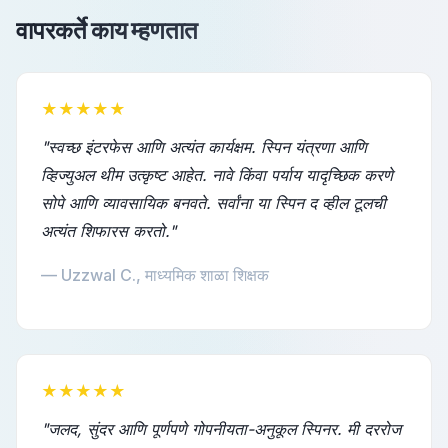
वापरकर्ते काय म्हणतात
★★★★★
"स्वच्छ इंटरफेस आणि अत्यंत कार्यक्षम. स्पिन यंत्रणा आणि
व्हिज्युअल थीम उत्कृष्ट आहेत. नावे किंवा पर्याय यादृच्छिक करणे
सोपे आणि व्यावसायिक बनवते. सर्वांना या स्पिन द व्हील टूलची
अत्यंत शिफारस करतो."
— Uzzwal C., माध्यमिक शाळा शिक्षक
★★★★★
"जलद, सुंदर आणि पूर्णपणे गोपनीयता-अनुकूल स्पिनर. मी दररोज