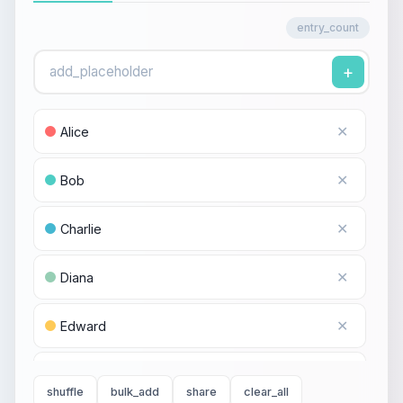
entry_count
+
✕
Alice
✕
Bob
✕
Charlie
✕
Diana
✕
Edward
✕
Fiona
shuffle
bulk_add
share
clear_all