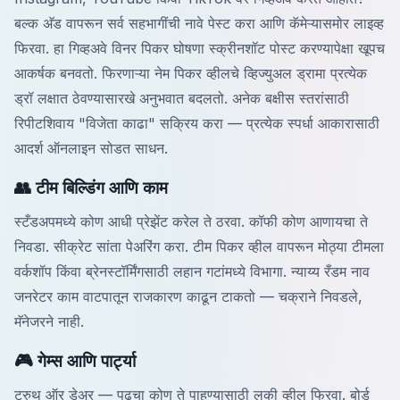
बल्क अ‍ॅड वापरून सर्व सहभागींची नावे पेस्ट करा आणि कॅमेऱ्यासमोर लाइव्ह
फिरवा. हा गिव्हअवे विनर पिकर घोषणा स्क्रीनशॉट पोस्ट करण्यापेक्षा खूपच
आकर्षक बनवतो. फिरणाऱ्या नेम पिकर व्हीलचे व्हिज्युअल ड्रामा प्रत्येक
ड्रॉ लक्षात ठेवण्यासारखे अनुभवात बदलतो. अनेक बक्षीस स्तरांसाठी
रिपीटशिवाय "विजेता काढा" सक्रिय करा — प्रत्येक स्पर्धा आकारासाठी
आदर्श ऑनलाइन सोडत साधन.
👥 टीम बिल्डिंग आणि काम
स्टँडअपमध्ये कोण आधी प्रेझेंट करेल ते ठरवा. कॉफी कोण आणायचा ते
निवडा. सीक्रेट सांता पेअरिंग करा. टीम पिकर व्हील वापरून मोठ्या टीमला
वर्कशॉप किंवा ब्रेनस्टॉर्मिंगसाठी लहान गटांमध्ये विभागा. न्याय्य रँडम नाव
जनरेटर काम वाटपातून राजकारण काढून टाकतो — चक्राने निवडले,
मॅनेजरने नाही.
🎮 गेम्स आणि पार्ट्या
ट्रुथ ऑर डेअर — पुढचा कोण ते पाहण्यासाठी लकी व्हील फिरवा. बोर्ड