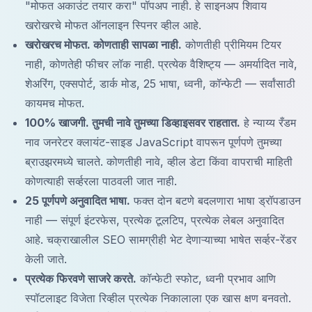
"मोफत अकाउंट तयार करा" पॉपअप नाही. हे साइनअप शिवाय
खरोखरचे मोफत ऑनलाइन स्पिनर व्हील आहे.
खरोखरच मोफत. कोणताही सापळा नाही.
कोणतीही प्रीमियम टियर
नाही, कोणतेही फीचर लॉक नाही. प्रत्येक वैशिष्ट्य — अमर्यादित नावे,
शेअरिंग, एक्सपोर्ट, डार्क मोड, 25 भाषा, ध्वनी, कॉन्फेटी — सर्वांसाठी
कायमच मोफत.
100% खाजगी. तुमची नावे तुमच्या डिव्हाइसवर राहतात.
हे न्याय्य रँडम
नाव जनरेटर क्लायंट-साइड JavaScript वापरून पूर्णपणे तुमच्या
ब्राउझरमध्ये चालते. कोणतीही नावे, व्हील डेटा किंवा वापराची माहिती
कोणत्याही सर्व्हरला पाठवली जात नाही.
25 पूर्णपणे अनुवादित भाषा.
फक्त दोन बटणे बदलणारा भाषा ड्रॉपडाउन
नाही — संपूर्ण इंटरफेस, प्रत्येक टूलटिप, प्रत्येक लेबल अनुवादित
आहे. चक्राखालील SEO सामग्रीही भेट देणाऱ्याच्या भाषेत सर्व्हर-रेंडर
केली जाते.
प्रत्येक फिरवणे साजरे करते.
कॉन्फेटी स्फोट, ध्वनी प्रभाव आणि
स्पॉटलाइट विजेता रिव्हील प्रत्येक निकालाला एक खास क्षण बनवतो.