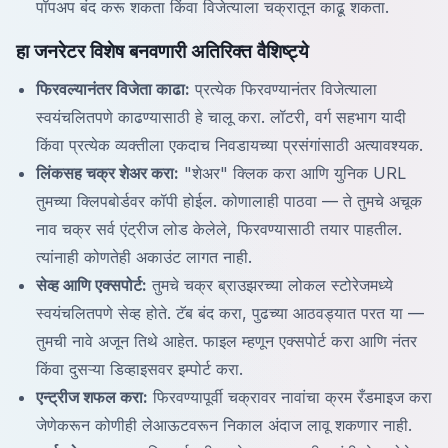
पॉपअप बंद करू शकता किंवा विजेत्याला चक्रातून काढू शकता.
हा जनरेटर विशेष बनवणारी अतिरिक्त वैशिष्ट्ये
फिरवल्यानंतर विजेता काढा:
प्रत्येक फिरवण्यानंतर विजेत्याला
स्वयंचलितपणे काढण्यासाठी हे चालू करा. लॉटरी, वर्ग सहभाग यादी
किंवा प्रत्येक व्यक्तीला एकदाच निवडायच्या प्रसंगांसाठी अत्यावश्यक.
लिंकसह चक्र शेअर करा:
"शेअर" क्लिक करा आणि युनिक URL
तुमच्या क्लिपबोर्डवर कॉपी होईल. कोणालाही पाठवा — ते तुमचे अचूक
नाव चक्र सर्व एंट्रीज लोड केलेले, फिरवण्यासाठी तयार पाहतील.
त्यांनाही कोणतेही अकाउंट लागत नाही.
सेव्ह आणि एक्सपोर्ट:
तुमचे चक्र ब्राउझरच्या लोकल स्टोरेजमध्ये
स्वयंचलितपणे सेव्ह होते. टॅब बंद करा, पुढच्या आठवड्यात परत या —
तुमची नावे अजून तिथे आहेत. फाइल म्हणून एक्सपोर्ट करा आणि नंतर
किंवा दुसऱ्या डिव्हाइसवर इम्पोर्ट करा.
एन्ट्रीज शफल करा:
फिरवण्यापूर्वी चक्रावर नावांचा क्रम रँडमाइज करा
जेणेकरून कोणीही लेआऊटवरून निकाल अंदाज लावू शकणार नाही.