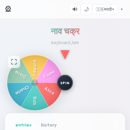
🎡
🔊
🌙
🇮🇳
मराठी
▾
▾
नाव चक्र
keyboard_hint
SPIN
entries
history