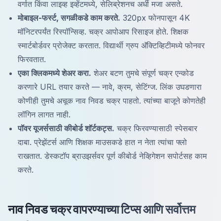
वर्गात किंवा लाइव्ह इव्हेंटमध्ये, सेलिब्रेशनच अर्धी मजा असते.
मोबाइल-फर्स्ट, सगळीकडे काम करते.
320px फोनपासून 4K
मॉनिटरपर्यंत रिस्पॉन्सिव्ह. चक्र आपोआप रिसाइज होते. शिक्षक
स्मार्टबोर्डवर प्रोजेक्ट करतात. विद्यार्थी ग्रुप अ‍ॅक्टिव्हिटीमध्ये फोनवर
फिरवतात.
एका क्लिकमध्ये शेअर करा.
शेअर बटण तुमचे संपूर्ण चक्र एन्कोड
करणारे URL तयार करते — नावे, क्रम, सेटिंग्ज. लिंक उघडणारा
कोणीही तुमचे अचूक नाव निवड चक्र पाहतो. त्यांच्या बाजूने कोणतेही
लॉगिन लागत नाही.
पॉवर यूजर्ससाठी कीबोर्ड शॉर्टकट्स.
चक्र फिरवण्यासाठी स्पेसबार
दाबा. प्रेझेंटर्स आणि शिक्षक माउसकडे हात न नेता त्यांचा फ्लो
राखतात. डेस्कटॉप ब्राउझर्सवर पूर्ण कीबोर्ड नेव्हिगेशन सपोर्टसह काम
करते.
नाव निवड चक्र वापरण्याच्या टिप्स आणि सर्वोत्तम