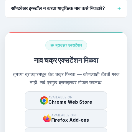
असाइन करते. लाइट आणि डार्क मोडमध्ये स्विच करा आणि रंग पुन्हा वितरणासाठी
सॉफ्टवेअर इन्स्टॉल न करता यादृच्छिक नाव कसे निवडावे?
एंट्रीज शफल करा.
कोणत्याही वेब ब्राउझरमध्ये हे नाव चक्र जनरेटर उघडा — इन्स्टॉलेशन,
डाउनलोड किंवा साइनअप नाही. बल्क अ‍ॅड बटणाने नावांची यादी पेस्ट करा, मग
स्पिन बटण दाबा किंवा स्पेसबार मारा. नाव निवड चक्र तुमच्या यादीतून
यादृच्छिकपणे विजेता निवडेल.
🧩 ब्राउझर एक्सटेंशन
नाव चक्र एक्सटेंशन मिळवा
तुमच्या ब्राउझरमधून थेट चक्र फिरवा — कोणत्याही टॅबची गरज
नाही. सर्व प्रमुख ब्राउझरवर मोफत उपलब्ध.
AVAILABLE ON
Chrome Web Store
AVAILABLE ON
Firefox Add-ons