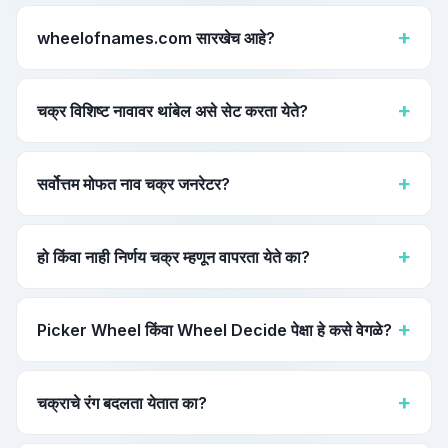
शेअर वैशिष्ट्य वापरून प्री-लोडेड चक्राचा डायरेक्ट लिंक शेअर करता येतो.
wheelofnames.com सारखेच आहे?
नाही. हे स्वतंत्रपणे बांधलेले नाव चक्र जनरेटर आहे. 25 भाषा सपोर्ट, कॉन्फेटी,
डार्क मोड आणि सीरो सर्व्हर ट्रान्समिशनसह पूर्ण डेटा गोपनीयता यासारखी वैशिष्ट्ये
चक्र विशिष्ट नावावर थांबेल असे सेट करता येते?
देते.
नाही. चक्र Math.random वापरते जे अ‍ॅप्लिकेशनमधून सीड किंवा मॅनिप्युलेट
करता येत नाही. प्रत्येक फिरवणे खरी यादृच्छिक आहे.
सर्वोत्तम मोफत नाव चक्र जनरेटर?
खरोखरच मोफत, साइन-अप नाही, ब्राउझरमध्ये खाजगी, बहुभाषिक आणि सर्व
डिव्हाइसेसवर चालणारे. हे साधन सर्व अटी पूर्ण करते.
हो किंवा नाही निर्णय चक्र म्हणून वापरता येते का?
हो. "हो" आणि "नाही" टाइप करा आणि फिरवा. तीन ऑप्शन्ससाठी "कदाचित"
जोडता येते. कोणत्याही बायनरी किंवा मल्टी-ऑप्शन निर्णयासाठी रँडम चॉइस
Picker Wheel किंवा Wheel Decide पेक्षा हे कसे वेगळे?
जनरेटर म्हणून काम करते.
25 पूर्ण अनुवादित भाषा, शून्य नोंदणी, शून्य जाहिराती, सर्व डेटा ब्राउझरमध्ये
राहतो. कॉन्फेटी आणि डार्क मोड लाइव्ह ब्रॉडकास्ट आणि प्रेझेंटेशनसाठी अधिक
चक्राचे रंग बदलता येतात का?
व्यावसायिक अनुभव देतो.
चक्र स्वयंचलितपणे प्रत्येक एंट्रीसाठी उज्वल, हाय-कॉन्ट्रास्ट कलर पॅलेट