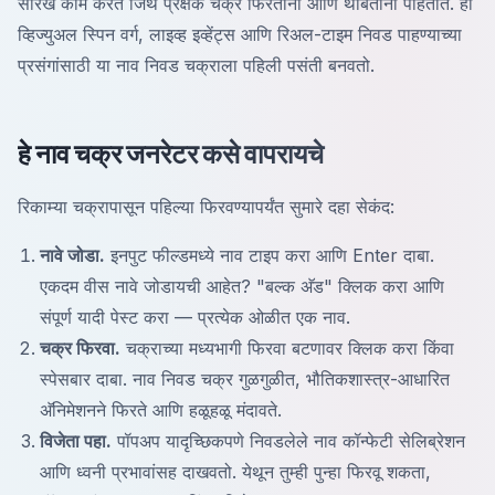
सारखे काम करते जिथे प्रेक्षक चक्र फिरताना आणि थांबताना पाहतात. हा
व्हिज्युअल स्पिन वर्ग, लाइव्ह इव्हेंट्स आणि रिअल-टाइम निवड पाहण्याच्या
प्रसंगांसाठी या नाव निवड चक्राला पहिली पसंती बनवतो.
हे नाव चक्र जनरेटर कसे वापरायचे
रिकाम्या चक्रापासून पहिल्या फिरवण्यापर्यंत सुमारे दहा सेकंद:
नावे जोडा.
इनपुट फील्डमध्ये नाव टाइप करा आणि Enter दाबा.
एकदम वीस नावे जोडायची आहेत? "बल्क अ‍ॅड" क्लिक करा आणि
संपूर्ण यादी पेस्ट करा — प्रत्येक ओळीत एक नाव.
चक्र फिरवा.
चक्राच्या मध्यभागी फिरवा बटणावर क्लिक करा किंवा
स्पेसबार दाबा. नाव निवड चक्र गुळगुळीत, भौतिकशास्त्र-आधारित
अ‍ॅनिमेशनने फिरते आणि हळूहळू मंदावते.
विजेता पहा.
पॉपअप यादृच्छिकपणे निवडलेले नाव कॉन्फेटी सेलिब्रेशन
आणि ध्वनी प्रभावांसह दाखवतो. येथून तुम्ही पुन्हा फिरवू शकता,