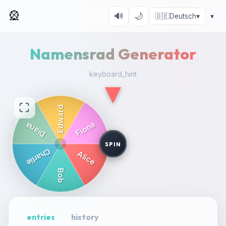
🎡
🔊
🌙
🇩🇪
Deutsch
▾
▾
Namensrad Generator
keyboard_hint
SPIN
entries
history