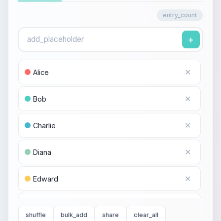
entry_count
+
✕
Alice
✕
Bob
✕
Charlie
✕
Diana
✕
Edward
✕
Fiona
shuffle
bulk_add
share
clear_all